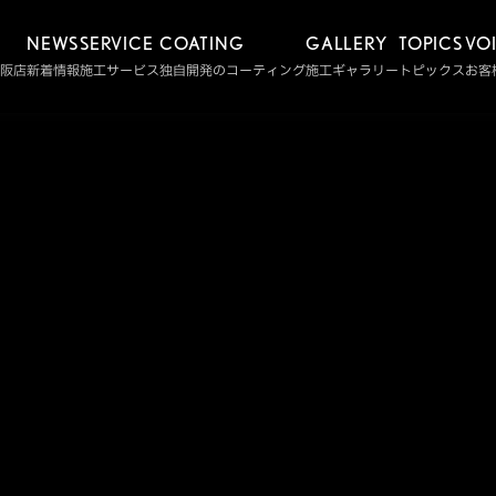
NEWS
SERVICE
COATING
GALLERY
TOPICS
VO
阪店
新着情報
施工サービス
独自開発のコーティング
施工ギャラリー
トピックス
お客