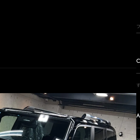
C
A
2