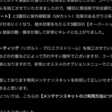
ってボディ表面に付着している埃などを除去してから、コーテ
ームを施工させていただきましたので、1層目に無溶剤で完全硬
コート】
と2層目に紫外線軽減（UVカット）効果のあるガラス
が付きにくくなり、撥水効果をもたらす3層目の【オーバート
ィ塗装の艶・輝きが増して非常にキレイに仕上がりました。
ーティング
（リボルト・プロ エクストリーム）を施工させてい
などの付着などによって汚れやすい箇所でございますが、コー
単になりますので、非常にオススメのオプションメニューでご
渡しております専用メンテナンスキットを利用して正しいセオ
きると思います。
については、こちらの
【メンテナンスキットのご利用方法につ