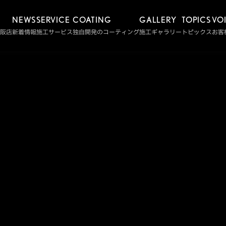
NEWS
SERVICE
COATING
GALLERY
TOPICS
VO
阪店
新着情報
施工サービス
独自開発のコーティング
施工ギャラリー
トピックス
お客