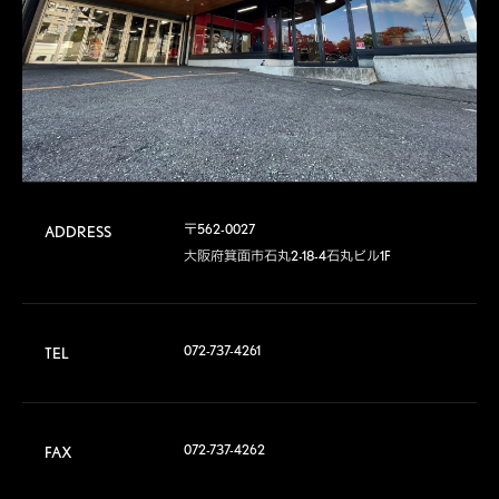
〒562-0027

ADDRESS
大阪府箕面市石丸2-18-4石丸ビル1F
072-737-4261
TEL
072-737-4262
FAX