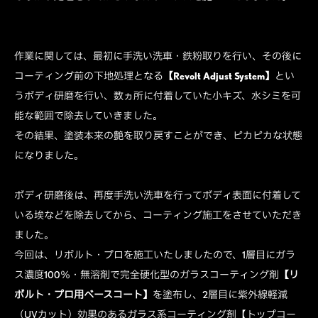
作業に関しては、最初に手洗い洗車・鉄粉取りを行い、その後に
コーティング前の下地処理となる
【Revolt Adjust System】
とい
うボディ研磨を行い、数ヵ所に付着していた小キズ、水シミを可
能な範囲で除去していきました。
その結果、塗装本来の艶を取り戻すことができ、ピカピカな状態
になりました。
ボディ研磨後は、再度手洗い洗車を行ってボディ表面に付着して
いる埃などを除去してから、コーティング施工をさせていただき
ました。
今回は、リボルト・プロを施工いたしましたので、1層目にガラ
ス濃度100％・無溶剤で完全硬化型のガラスコーティング剤
【リ
ボルト・プロ用ベースコート】
を塗布し、2層目に紫外線軽減
（UVカット）効果のあるガラス系コーティング剤【トップコー