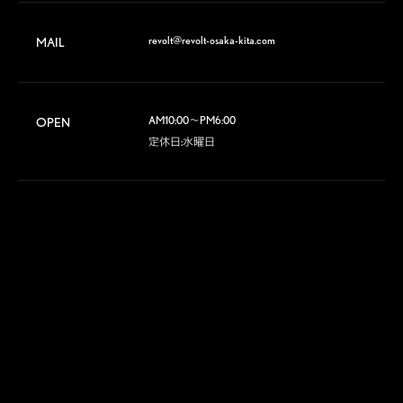
revolt@revolt-osaka-kita.com
MAIL
AM10:00～PM6:00

OPEN
定休日:水曜日