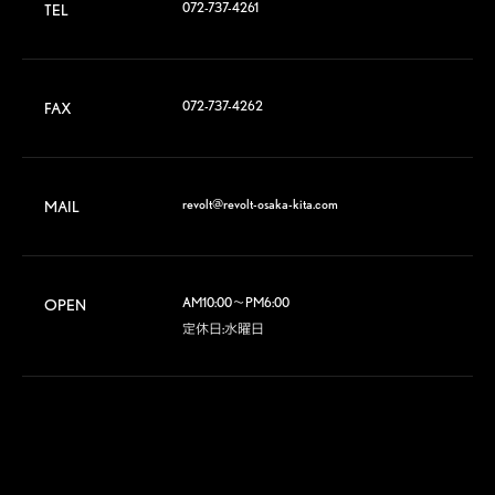
072-737-4261
TEL
072-737-4262
FAX
revolt@revolt-osaka-kita.com
MAIL
AM10:00～PM6:00

OPEN
定休日:水曜日