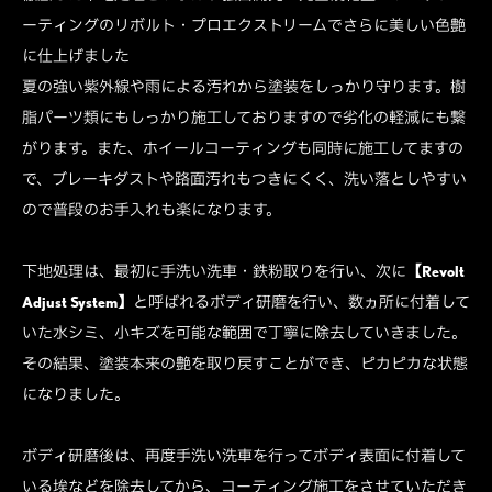
ーティングのリボルト・プロエクストリームでさらに美しい色艶
に仕上げました
夏の強い紫外線や雨による汚れから塗装をしっかり守ります。樹
脂パーツ類にもしっかり施工しておりますので劣化の軽減にも繋
がります。また、ホイールコーティングも同時に施工してますの
で、ブレーキダストや路面汚れもつきにくく、洗い落としやすい
ので普段のお手入れも楽になります。
下地処理は、最初に手洗い洗車・鉄粉取りを行い、次に
【Revolt
Adjust System】
と呼ばれるボディ研磨を行い、数ヵ所に付着して
いた水シミ、小キズを可能な範囲で丁寧に除去していきました。
その結果、塗装本来の艶を取り戻すことができ、ピカピカな状態
になりました。
ボディ研磨後は、再度手洗い洗車を行ってボディ表面に付着して
いる埃などを除去してから、コーティング施工をさせていただき