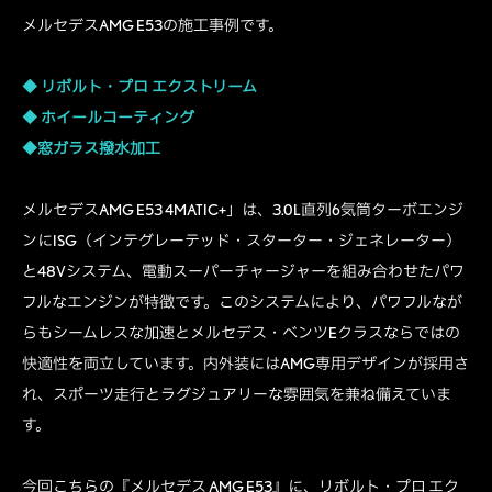
メルセデスAMG E53の施工事例です。
◆
リボルト・プロ エクストリーム
◆
ホイールコーティング
◆窓ガラス撥水加工
メルセデスAMG E53 4MATIC+」は、3.0L直列6気筒ターボエンジ
ンにISG（インテグレーテッド・スターター・ジェネレーター）
と48Vシステム、電動スーパーチャージャーを組み合わせたパワ
フルなエンジンが特徴です。
このシステムにより、パワフルなが
らもシームレスな加速とメルセデス・ベンツEクラスならではの
快適性を両立しています。
内外装にはAMG専用デザインが採用さ
れ、スポーツ走行とラグジュアリーな雰囲気を兼ね備えていま
す。
今回こちらの『メルセデス AMG E53』に、リボルト・プロ エク