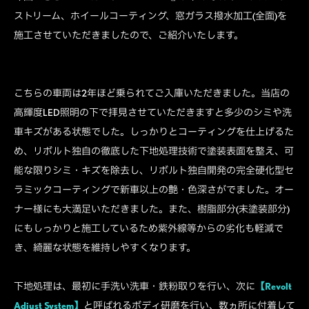
ストリーム、ホイールコーティング、窓ガラス撥水加工(全面)を
施工させていただきましたので、ご紹介いたします。
こちらの車両は2年ほど乗られてご入庫いただきました。当店の
高輝度LED照明の下で拝見させていただきますと多少のシミや洗
車キズがある状態でした。しっかりとコーティングを仕上げるた
め、リボルト独自の徹底した下地処理技術で塗装表面を整え、可
能な限りシミ・キズを除去し、リボルト独自開発の完全硬化型セ
ラミックコーティングで新車以上の艶・色深さがでました。オー
ナー様にも大満足いただきました。また、樹脂部分(未塗装部分)
にもしっかりと施工しているため紫外線等からの劣化も軽減で
き、綺麗な状態を維持しやすくなります。
下地処理は、最初に手洗い洗車・鉄粉取りを行い、次に
【Revolt
Adjust System】
と呼ばれるボディ研磨を行い、数ヵ所に付着して