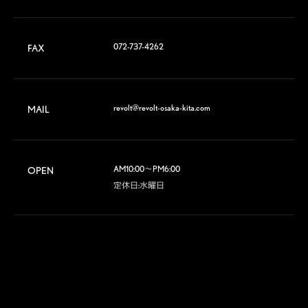
072-737-4262
FAX
revolt@revolt-osaka-kita.com
MAIL
AM10:00～PM6:00

OPEN
定休日:水曜日