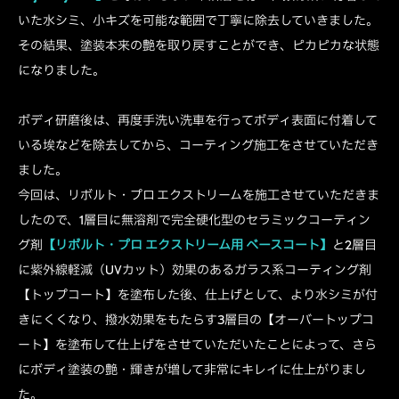
いた水シミ、小キズを可能な範囲で丁寧に除去していきました。
その結果、塗装本来の艶を取り戻すことができ、ピカピカな状態
になりました。
ボディ研磨後は、再度手洗い洗車を行ってボディ表面に付着して
いる埃などを除去してから、コーティング施工をさせていただき
ました。
今回は、リボルト・プロ エクストリームを施工させていただきま
したので、1層目に無溶剤で完全硬化型のセラミックコーティン
グ剤
【リボルト・プロ エクストリーム用 ベースコート】
と2層目
に紫外線軽減（UVカット）効果のあるガラス系コーティング剤
【トップコート】を塗布した後、仕上げとして、より水シミが付
きにくくなり、撥水効果をもたらす3層目の【オーバートップコ
ート】を塗布して仕上げをさせていただいたことによって、さら
にボディ塗装の艶・輝きが増して非常にキレイに仕上がりまし
た。